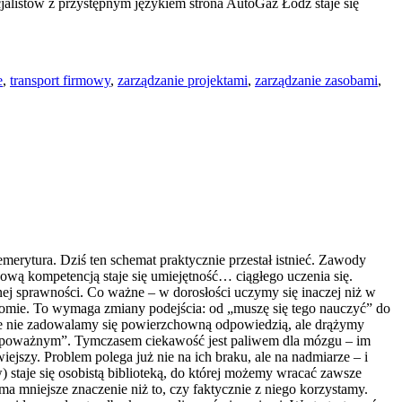
cjalistów z przystępnym językiem strona AutoGaz Łódź staje się
e
,
transport firmowy
,
zarządzanie projektami
,
zarządzanie zasobami
,
emerytura. Dziś ten schemat praktycznie przestał istnieć. Zawody
zową kompetencją staje się umiejętność… ciągłego uczenia się.
alnej sprawności. Co ważne – w dorosłości uczymy się inaczej niż w
wiadomie. To wymaga zmiany podejścia: od „muszę się tego nauczyć” do
, że nie zadowalamy się powierzchowną odpowiedzią, ale drążymy
„niepoważnym”. Tymczasem ciekawość jest paliwem dla mózgu – im
iejszy. Problem polega już nie na ich braku, ale na nadmiarze – i
 staje się osobistą biblioteką, do której możemy wracać zawsze
a mniejsze znaczenie niż to, czy faktycznie z niego korzystamy.