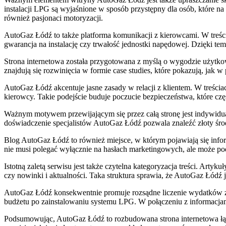
instalacji LPG są wyjaśnione w sposób przystępny dla osób, które na 
również pasjonaci motoryzacji.
AutoGaz Łódź to także platforma komunikacji z kierowcami. W treści
gwarancja na instalację czy trwałość jednostki napędowej. Dzięki t
Strona internetowa została przygotowana z myślą o wygodzie użytkow
znajdują się rozwinięcia w formie case studies, które pokazują, jak
AutoGaz Łódź akcentuje jasne zasady w relacji z klientem. W treści
kierowcy. Takie podejście buduje poczucie bezpieczeństwa, które c
Ważnym motywem przewijającym się przez całą stronę jest indywidualn
doświadczenie specjalistów AutoGaz Łódź pozwala znaleźć złoty środ
Blog AutoGaz Łódź to również miejsce, w którym pojawiają się infor
nie musi polegać wyłącznie na hasłach marketingowych, ale może po
Istotną zaletą serwisu jest także czytelna kategoryzacja treści. Ar
czy nowinki i aktualności. Taka struktura sprawia, że AutoGaz Łódź
AutoGaz Łódź konsekwentnie promuje rozsądne liczenie wydatków zw
budżetu po zainstalowaniu systemu LPG. W połączeniu z informacjami
Podsumowując, AutoGaz Łódź to rozbudowana strona internetowa łącz