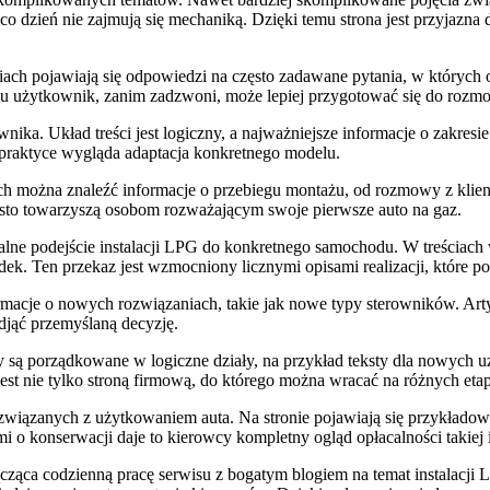
co dzień nie zajmują się mechaniką. Dzięki temu strona jest przyjazna 
ach pojawiają się odpowiedzi na często zadawane pytania, w których o
emu użytkownik, zanim zadzwoni, może lepiej przygotować się do rozm
nika. Układ treści jest logiczny, a najważniejsze informacje o zakre
 w praktyce wygląda adaptacja konkretnego modelu.
ach można znaleźć informacje o przebiegu montażu, od rozmowy z klien
zęsto towarzyszą osobom rozważającym swoje pierwsze auto na gaz.
e podejście instalacji LPG do konkretnego samochodu. W treściach wie
ek. Ten przekaz jest wzmocniony licznymi opisami realizacji, które p
macje o nowych rozwiązaniach, takie jak nowe typy sterowników. Arty
djąć przemyślaną decyzję.
tykuły są porządkowane w logiczne działy, na przykład teksty dla nowy
 jest nie tylko stroną firmową, do którego można wracać na różnych et
iązanych z użytkowaniem auta. Na stronie pojawiają się przykładowe
 o konserwacji daje to kierowcy kompletny ogląd opłacalności takiej 
ąca codzienną pracę serwisu z bogatym blogiem na temat instalacji 