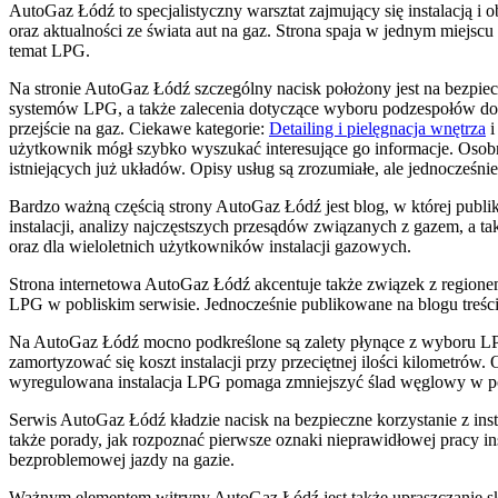
AutoGaz Łódź to specjalistyczny warsztat zajmujący się instalacją i
oraz aktualności ze świata aut na gaz. Strona spaja w jednym miejs
temat LPG.
Na stronie AutoGaz Łódź szczególny nacisk położony jest na bezpiecz
systemów LPG, a także zalecenia dotyczące wyboru podzespołów do d
przejście na gaz. Ciekawe kategorie:
Detailing i pielęgnacja wnętrza
i
użytkownik mógł szybko wyszukać interesujące go informacje. Osobn
istniejących już układów. Opisy usług są zrozumiałe, ale jednocześni
Bardzo ważną częścią strony AutoGaz Łódź jest blog, w której publik
instalacji, analizy najczęstszych przesądów związanych z gazem, a t
oraz dla wieloletnich użytkowników instalacji gazowych.
Strona internetowa AutoGaz Łódź akcentuje także związek z regionem
LPG w pobliskim serwisie. Jednocześnie publikowane na blogu treści 
Na AutoGaz Łódź mocno podkreślone są zalety płynące z wyboru LPG 
zamortyzować się koszt instalacji przy przeciętnej ilości kilometró
wyregulowana instalacja LPG pomaga zmniejszyć ślad węglowy w po
Serwis AutoGaz Łódź kładzie nacisk na bezpieczne korzystanie z i
także porady, jak rozpoznać pierwsze oznaki nieprawidłowej pracy ins
bezproblemowej jazdy na gazie.
Ważnym elementem witryny AutoGaz Łódź jest także upraszczanie sk