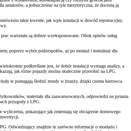
dla amatorów, a jednocześnie na tyle merytoryczna, że docenią ją
mówiono takie kwestie, jak wpis instalacji w dowód rejestracyjny,
owy.
sie prac warsztatu są dobrze wyeksponowane. Obok opisów usług
tem, poprzez wybór podzespołów, aż po montaż i instruktaż dla
lokrotnie podkreślane jest, że dobór instalacji wymaga analizy, a
okazują, jak różne pojazdy można skutecznie przerobić na LPG.
kuły te pomagają śledzić trendy w branży, dzięki czemu kierowca
ch użytkowników, materiały dla zaawansowanych, odpowiedzi na pytania
apach przygody z LPG.
 wyliczenia, pokazujące jak zmieniają się obciążenie domowego
inwestycji.
LPG. Odwiedzający znajdzie tu zarówno informacje o montażu i