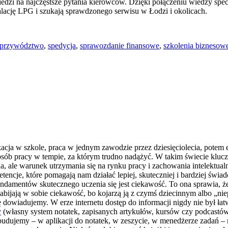
iedzi na najczęstsze pytania kierowców. Dzięki połączeniu wiedzy spe
alację LPG i szukają sprawdzonego serwisu w Łodzi i okolicach.
przywództwo
,
spedycja
,
sprawozdanie finansowe
,
szkolenia biznesow
ukacja w szkole, praca w jednym zawodzie przez dziesięciolecia, potem 
posób pracy w tempie, za którym trudno nadążyć. W takim świecie kluc
moda, ale warunek utrzymania się na rynku pracy i zachowania intelektu
petencje, które pomagają nam działać lepiej, skuteczniej i bardziej ś
z fundamentów skutecznego uczenia się jest ciekawość. To ona sprawia
 zabijają w sobie ciekawość, bo kojarzą ją z czymś dziecinnym albo 
 dowiadujemy. W erze internetu dostęp do informacji nigdy nie był łatw
y
(własny system notatek, zapisanych artykułów, kursów czy podcastów)
udujemy – w aplikacji do notatek, w zeszycie, w menedżerze zadań – m