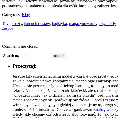
serwisie, jak i wiedzę teoretyczną, przykłady zastosowań oraz odpow
podstawowym punktem odniesienia dla osób, które chcą założyć inst
Categories:
Blog
Tagi:
koszty
,
łańcuch dostaw
,
logistyka
,
magazynowanie
,
przychody
,
zespół
Comments are closed.
Przeczytaj:
Jeszcze kilkadziesiąt lat temu model życia był dość prosty: ed
znikają, powstają nowe specjalizacje, technologie zmieniają s
Uczenie się przez całe życie (lifelong learning) to nie tylko 
szkole. Nie chodzi już o zaliczenie klasówki, ale o realne kom
„chcę zrozumieć, jak to działa i jak mi się przyda”. Jednym 
temat, zadajemy pytania, porównujemy źródła. Dorośli często
więcej pytań zadajemy, tym głębiej zapamiętujemy to, czego się
konieczności filtrowania. Dobrze zorganizowan
katalog wiedz
wtedy, gdy chcemy coś odświeżyć albo rozwinąć. To, jak go zb