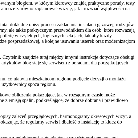
izowanym blogiem, w którym kierowcy znajdą praktyczne porady, testy
owca może zarówno zaplanować wizytę, jak i rozwiać wątpliwości na
utaj dokładne opisy procesu zakładania instalacji gazowej, rodzajów
rmy, ale także praktycznym przewodnikiem dla osób, które rozważają
ofertę w czytelnych, logicznych sekcjach, tak aby każdy
udze posprzedażowej, a kolejne usuwaniu usterek oraz modernizacjom
Czytelnik znajdzie tutaj między innymi instrukcje dotyczące obsługi
e artykułów blog staje się serwisem z poradami dla początkujących
ionu, co ułatwia mieszkańcom regionu podjęcie decyzji o montażu
że użytkownicy spoza regionu.
nkowe obliczenia pokazujące, jak w rozsądnym czasie może
ne z emisją spalin, podkreślające, że dobrze dobrana i prawidłowo
e opisy zaleceń przeglądowych, harmonogramy okresowych wizyt, a
azując, że regularny serwis i dbałość o instalację to klucz do
ane z reduktorami, autoadaptacją czy różnymi generacjami