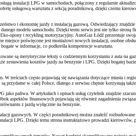
 obsługą instalacji LPG w samochodach, połączony z regularnie aktual
cu ofertę usługową warsztatu z sekcją poradnikową, dzięki czemu kier
eństwo i ekonomię jazdy z instalacją gazową. Odwiedzający znajdzie t
anego modelu samochodu. Dzięki temu serwis jest nie tylko stroną fi
 Eko-opony i recykling motoryzacyjny. AutoGaz Łódź prezentuje swoją 
e miejsce poświęcone jest montażowi nowych instalacji, osobne obsł
e bogate w informacje, co podkreśla kompetencje warsztatu.
owane są merytoryczne teksty o codziennym korzystaniu z auta na gaz. 
akże zestawienia kosztów jazdy na benzynie i LPG. Dzięki bogatej bazi
. W treściach często pojawiają się nawiązania dotyczące miasta i reg
są przydatne w całej Polsce, dlatego z serwisu chętnie korzystają tak
jako paliwa. W artykułach i opisach usług czytelnik znajdzie szacu
w. Obok aspektów finansowych pojawiają się również zagadnienia związa
równaniu z jazdą wyłącznie na benzynie.
nstalacji gazowych. W części poradnikowej można znaleźć rozbudowan
talacji LPG. Dzięki temu strona instruktażowo prowadzi kierowców, pok
omplikowanych tematów. Nawet bardziej skomplikowane pojęcia związ